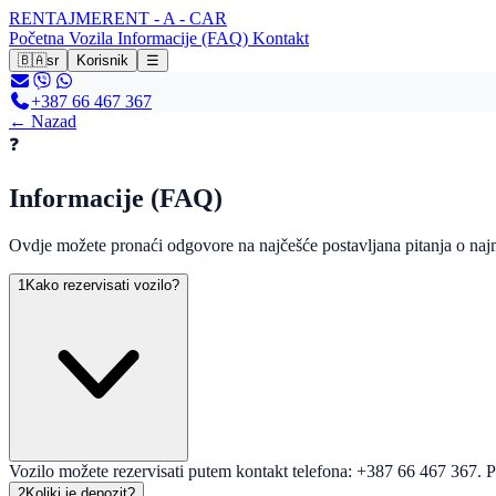
RENTAJME
RENT - A - CAR
Početna
Vozila
Informacije (FAQ)
Kontakt
🇧🇦
sr
Korisnik
☰
+387 66 467 367
←
Nazad
❓
Informacije (FAQ)
Ovdje možete pronaći odgovore na najčešće postavljana pitanja o naj
1
Kako rezervisati vozilo?
Vozilo možete rezervisati putem kontakt telefona: +387 66 467 367. 
2
Koliki je depozit?