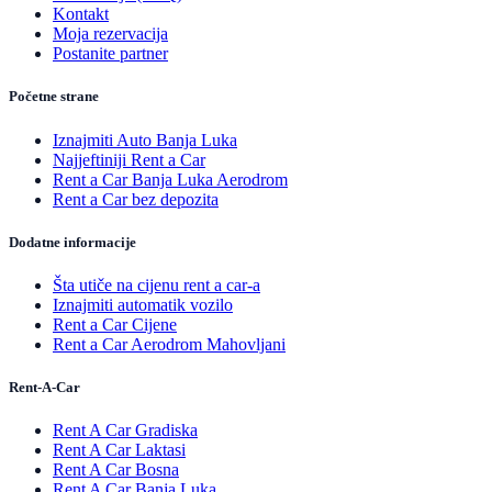
Kontakt
Moja rezervacija
Postanite partner
Početne strane
Iznajmiti Auto Banja Luka
Najjeftiniji Rent a Car
Rent a Car Banja Luka Aerodrom
Rent a Car bez depozita
Dodatne informacije
Šta utiče na cijenu rent a car-a
Iznajmiti automatik vozilo
Rent a Car Cijene
Rent a Car Aerodrom Mahovljani
Rent-A-Car
Rent A Car Gradiska
Rent A Car Laktasi
Rent A Car Bosna
Rent A Car Banja Luka