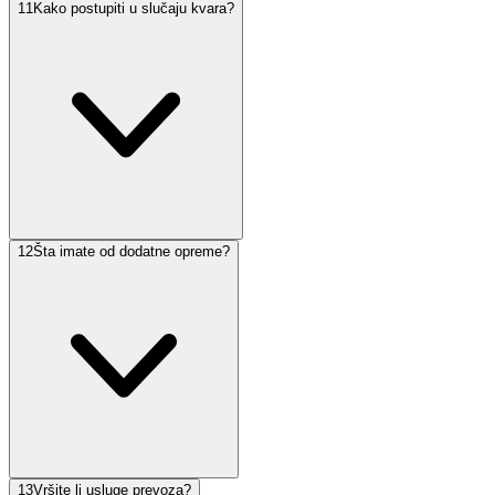
11
Kako postupiti u slučaju kvara?
12
Šta imate od dodatne opreme?
13
Vršite li usluge prevoza?