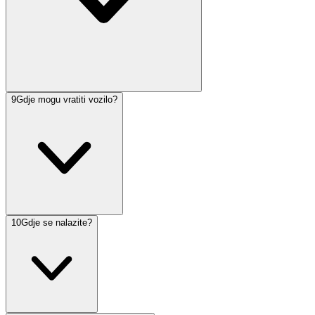
9
Gdje mogu vratiti vozilo?
10
Gdje se nalazite?